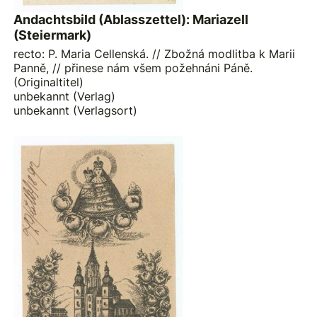
Andachtsbild (Ablasszettel): Mariazell
(Steiermark)
recto: P. Maria Cellenská. // Zbožná modlitba k Marii
Panně, // přinese nám všem požehnáni Páně.
(Originaltitel)
unbekannt (Verlag)
unbekannt (Verlagsort)