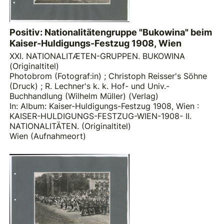
Positiv: Nationalitätengruppe "Bukowina" beim
Kaiser-Huldigungs-Festzug 1908, Wien
XXI. NATIONALITÆTEN-GRUPPEN. BUKOWINA
(Originaltitel)
Photobrom (Fotograf:in)
;
Christoph Reisser's Söhne
(Druck)
;
R. Lechner's k. k. Hof- und Univ.-
Buchhandlung (Wilhelm Müller) (Verlag)
In: Album: Kaiser-Huldigungs-Festzug 1908, Wien :
KAISER-HULDIGUNGS-FESTZUG-WIEN-1908- II.
NATIONALITÄTEN. (Originaltitel)
Wien (Aufnahmeort)