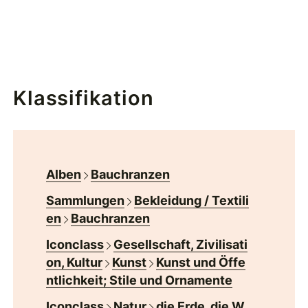
Klassifikation
Alben
Bauchranzen
Sammlungen
Bekleidung / Textili
en
Bauchranzen
Iconclass
Gesellschaft, Zivilisati
on, Kultur
Kunst
Kunst und Öffe
ntlichkeit; Stile und Ornamente
Iconclass
Natur
die Erde, die W