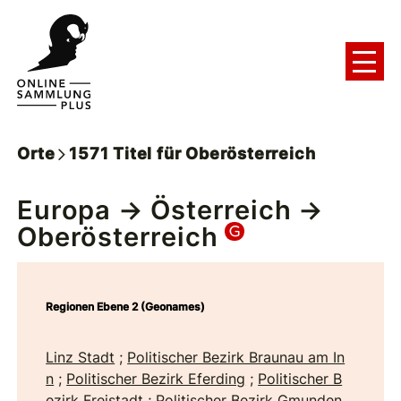
Orte
1571
Titel
für
Oberösterreich
Europa
→
Österreich
→
Oberösterreich
Regionen Ebene 2 (Geonames)
Linz Stadt
;
Politischer Bezirk Braunau am In
n
;
Politischer Bezirk Eferding
;
Politischer B
ezirk Freistadt
;
Politischer Bezirk Gmunden