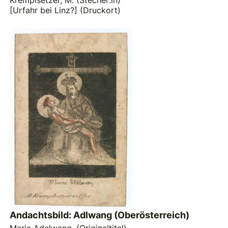
Kremplsetzer, M. (Stecher:in)
[Urfahr bei Linz?] (Druckort)
Andachtsbild: Adlwang (Oberösterreich)