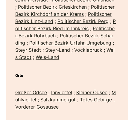
;
Politischer Bezirk Grieskirchen
;
Politischer
Bezirk Kirchdorf an der Krems
;
Politischer
Bezirk Linz-Land
;
Politischer Bezirk Perg
;
P
olitischer Bezirk Ried im Innkreis
;
Politische
r Bezirk Rohrbach
;
Politischer Bezirk Schär
ding
;
Politischer Bezirk Urfahr-Umgebung
;
Steyr Stadt
;
Steyr-Land
;
Vöcklabruck
;
Wel
s Stadt
;
Wels-Land
Orte
Großer Ödsee
;
Innviertel
;
Kleiner Ödsee
;
M
ühlviertel
;
Salzkammergut
;
Totes Gebirge
;
Vorderer Gosausee