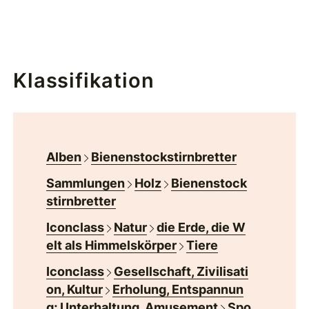
Klassifikation
Alben
Bienenstockstirnbretter
Sammlungen
Holz
Bienenstock
stirnbretter
Iconclass
Natur
die Erde, die W
elt als Himmelskörper
Tiere
Iconclass
Gesellschaft, Zivilisati
on, Kultur
Erholung, Entspannun
g; Unterhaltung, Amusement
Spo