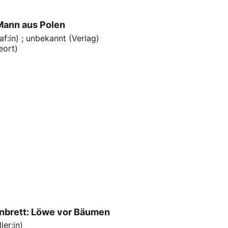
Mann aus Polen
f:in)
;
unbekannt (Verlag)
eort)
rnbrett: Löwe vor Bäumen
ler:in)