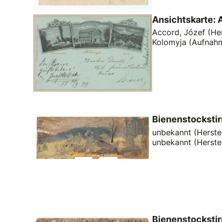
Ansichtskarte: 
Accord, Józef (Hers
Kolomyja (Aufnah
Bienenstockstir
unbekannt (Herstel
unbekannt (Herste
Bienenstockstir