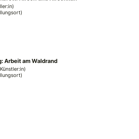
ler:in)
llungsort)
: Arbeit am Waldrand
Künstler:in)
llungsort)