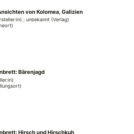
Ansichten von Kolomea, Galizien
teller:in)
;
unbekannt (Verlag)
meort)
nbrett: Bärenjagd
ler:in)
llungsort)
nbrett: Hirsch und Hirschkuh