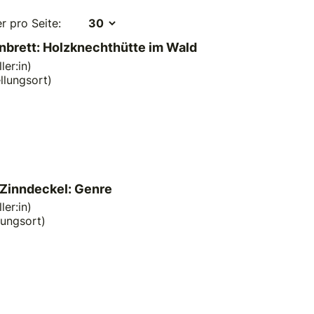
er pro Seite:
nbrett: Holzknechthütte im Wald
ler:in)
llungsort)
 Zinndeckel: Genre
ler:in)
ungsort)