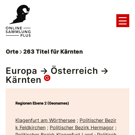
Orte
263
Titel
für
Kärnten
Europa
→
Österreich
→
Kärnten
Regionen Ebene 2 (Geonames)
Klagenfurt am Wörthersee
;
Politischer Bezir
k Feldkirchen
;
Politischer Bezirk Hermagor
;
Politischer Bezirk Klagenfurt Land
;
Politisch