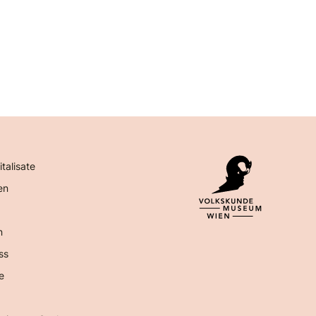
italisate
en
n
ss
e