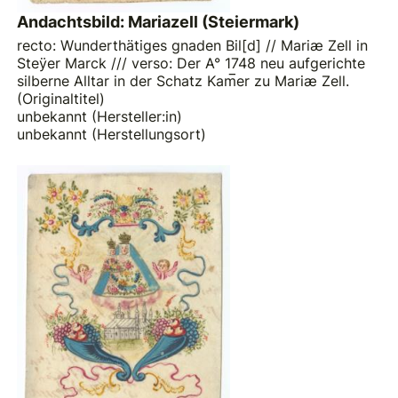
Andachtsbild: Mariazell (Steiermark)
recto: Wunderthätiges gnaden Bil[d] // Mariæ Zell in
Steÿer Marck /// verso: Der A° 1748 neu aufgerichte
silberne Alltar in der Schatz Kam̅er zu Mariæ Zell.
(Originaltitel)
unbekannt (Hersteller:in)
unbekannt (Herstellungsort)