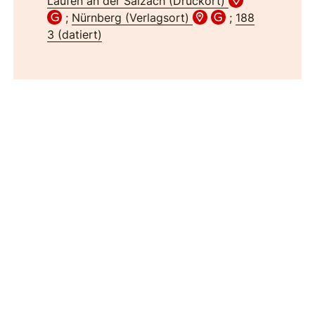
Laufen an der Salzach (Druckort)
;
Nürnberg (Verlagsort)
;
188
3 (datiert)