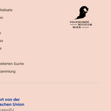
italisate
en
n
ss
e
eiterten Suche
Sammlung