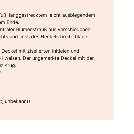
Fuß, langgestrecktem leicht ausbiegendem
em Ende.
entraler Blumenstrauß aus verschiedenen
chts und links des Henkels breite blaue
eckel mit ziselierten Initialen und
881 weisen. Der ungemarkte Deckel mit der
er Krug.
z.
t, unbekannt)