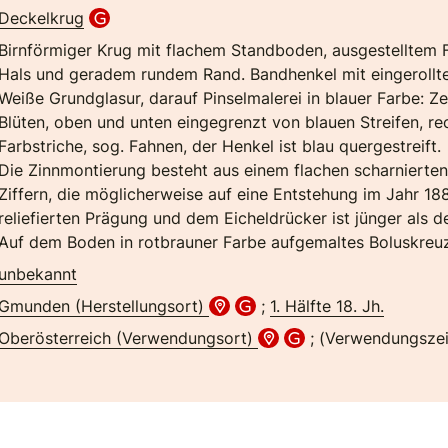
Deckelkrug
Birnförmiger Krug mit flachem Standboden, ausgestelltem 
Hals und geradem rundem Rand. Bandhenkel mit eingerollt
Weiße Grundglasur, darauf Pinselmalerei in blauer Farbe: Z
Blüten, oben und unten eingegrenzt von blauen Streifen, re
Farbstriche, sog. Fahnen, der Henkel ist blau quergestreift.
Die Zinnmontierung besteht aus einem flachen scharnierten D
Ziffern, die möglicherweise auf eine Entstehung im Jahr 1
reliefierten Prägung und dem Eicheldrücker ist jünger als d
Auf dem Boden in rotbrauner Farbe aufgemaltes Boluskreu
unbekannt
Gmunden (Herstellungsort)
;
1. Hälfte 18. Jh.
Oberösterreich (Verwendungsort)
; (Verwendungszei