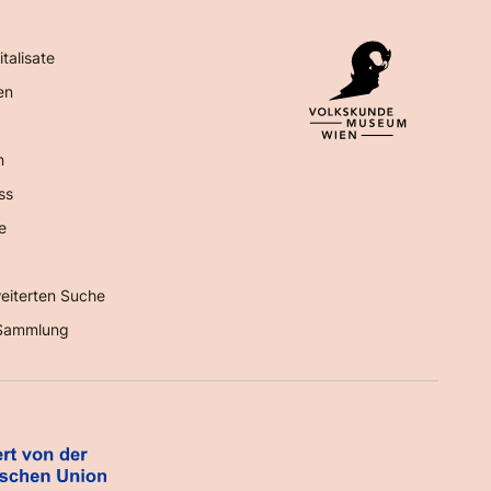
italisate
en
n
ss
e
eiterten Suche
Sammlung