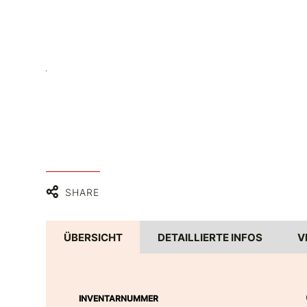
C BY 4.0
SHARE
ÜBERSICHT
DETAILLIERTE INFOS
V
INVENTARNUMMER