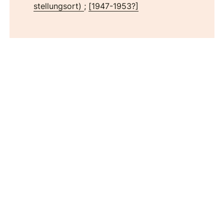
stellungsort)
;
[1947-1953?]