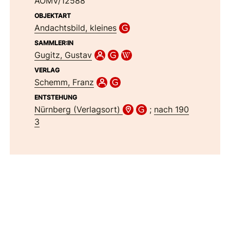
AÖMV/12588
OBJEKTART
Andachtsbild, kleines
SAMMLER:IN
Gugitz, Gustav
VERLAG
Schemm, Franz
ENTSTEHUNG
Nürnberg (Verlagsort)
;
nach 190
3