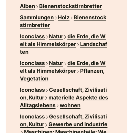
Alben
Bienenstockstirnbretter
Sammlungen
Holz
Bienenstock
stirnbretter
Iconclass
Natur
die Erde, die W
elt als Himmelskörper
Landschaf
ten
Iconclass
Natur
die Erde, die W
elt als Himmelskörper
Pflanzen,
Vegetation
Iconclass
Gesellschaft, Zivilisati
on, Kultur
materielle Aspekte des
Alltagslebens
wohnen
Iconclass
Gesellschaft, Zivilisati
on, Kultur
Gewerbe und Industrie
Maschinen; Maschinenteile; We