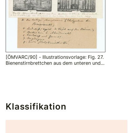
[ÖMVARC/90] - Illustrationsvorlage: Fig. 27.
Bienenstirnbrettchen aus dem unteren und o
beren Lammertale. In: Beiträge zur Volkskun
de des Lammertals mit besonderer Berücksi
chtigung von Abtenau (Tännengau)
Klassifikation