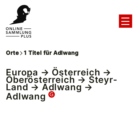
Orte
1
Titel
für
Adlwang
Europa
→
Österreich
→
Oberösterreich
→
Steyr-
Land
→
Adlwang
→
Adlwang