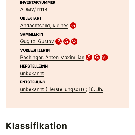
INVENTARNUMMER
AÖMV/11118
OBJEKTART
Andachtsbild, kleines
SAMMLER:IN
Gugitz, Gustav
VORBESITZER:IN
Pachinger, Anton Maximilian
HERSTELLER:IN
unbekannt
ENTSTEHUNG
unbekannt (Herstellungsort)
;
18. Jh.
Klassifikation