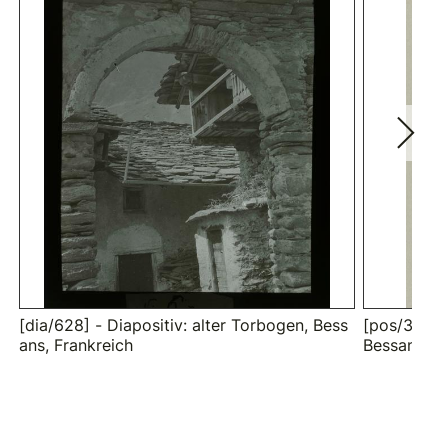
[dia/628] - Diapositiv: alter Torbogen, Bess
[pos/3493]
ans, Frankreich
Bessans, F