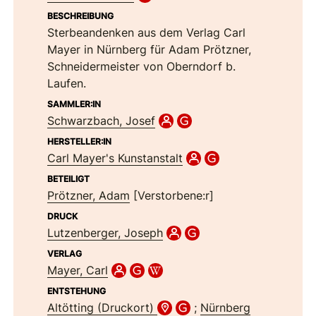
BESCHREIBUNG
Sterbeandenken aus dem Verlag Carl
Mayer in Nürnberg für Adam Prötzner,
Schneidermeister von Oberndorf b.
Laufen.
SAMMLER:IN
Schwarzbach, Josef
HERSTELLER:IN
Carl Mayer's Kunstanstalt
BETEILIGT
Prötzner, Adam
[Verstorbene:r]
DRUCK
Lutzenberger, Joseph
VERLAG
Mayer, Carl
ENTSTEHUNG
Altötting (Druckort)
;
Nürnberg