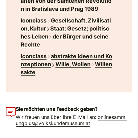
afien von der Samtenen Revolutio
n in Bratislava und Prag 1989
Iconclass
Gesellschaft, Zivilisati
on, Kultur
Staat; Gesetz; politisc
hes Leben
der Bürger und seine
Rechte
Iconclass
abstrakte Ideen und Ko
nzeptionen
Wille, Wollen
Willen
sakte
Sie möchten uns Feedback geben?
Wir freuen uns über Ihre E-Mail an:
onlinesamml
ungplus@volkskundemuseum.at