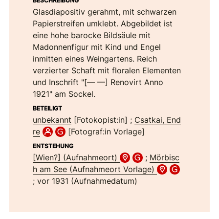
BESCHREIBUNG
Glasdiapositiv gerahmt, mit schwarzen
Papierstreifen umklebt. Abgebildet ist
eine hohe barocke Bildsäule mit
Madonnenfigur mit Kind und Engel
inmitten eines Weingartens. Reich
verzierter Schaft mit floralen Elementen
und Inschrift "[— —] Renovirt Anno
1921" am Sockel.
BETEILIGT
unbekannt
[Fotokopist:in]
;
Csatkai, End
re
[Fotograf:in Vorlage]
ENTSTEHUNG
[Wien?] (Aufnahmeort)
;
Mörbisc
h am See (Aufnahmeort Vorlage)
;
vor 1931 (Aufnahmedatum)