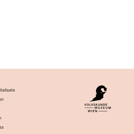
italisate
en
n
ss