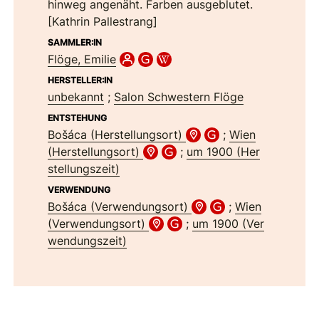
hinweg angenäht. Farben ausgeblutet.
[Kathrin Pallestrang]
SAMMLER:IN
Flöge, Emilie
HERSTELLER:IN
unbekannt
;
Salon Schwestern Flöge
ENTSTEHUNG
Bošáca (Herstellungsort)
;
Wien
(Herstellungsort)
;
um 1900 (Her
stellungszeit)
VERWENDUNG
Bošáca (Verwendungsort)
;
Wien
(Verwendungsort)
;
um 1900 (Ver
wendungszeit)