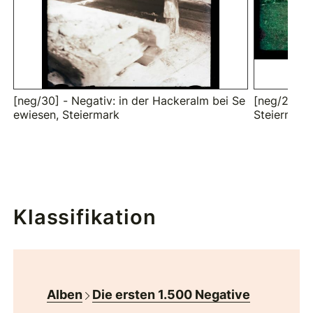
[neg/30] - Negativ: in der Hackeralm bei Se
[neg/25/00
ewiesen, Steiermark
Steiermark
Klassifikation
Alben
Die ersten 1.500 Negative