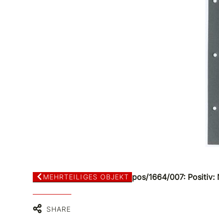
pos/1664/007: Positiv:
MEHRTEILIGES OBJEKT
SHARE