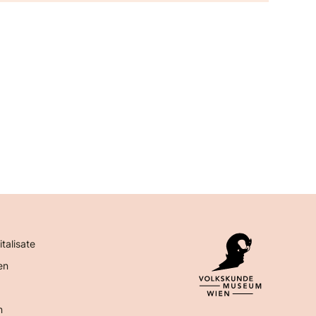
italisate
en
n