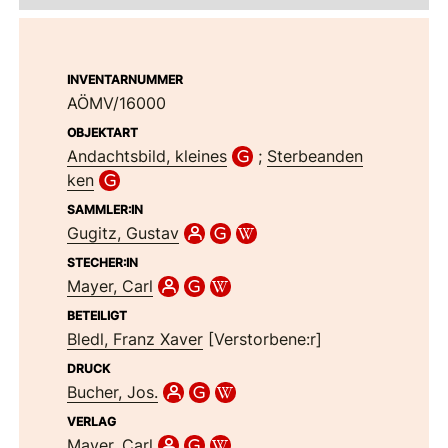
INVENTARNUMMER
AÖMV/16000
OBJEKTART
Andachtsbild, kleines
;
Sterbeanden
ken
SAMMLER:IN
Gugitz, Gustav
STECHER:IN
Mayer, Carl
BETEILIGT
Bledl, Franz Xaver
[Verstorbene:r]
DRUCK
Bucher, Jos.
VERLAG
Mayer, Carl