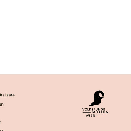
italisate
en
n