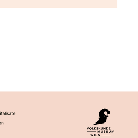
italisate
en