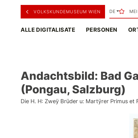
DE
ME
VOLKSKUNDEMUSEUM WIEN
ALLE DIGITALISATE
PERSONEN
OR
Andachtsbild: Bad Gas
(Pongau, Salzburg)
Die H. H: Zweÿ Brüder u: Martÿrer Primus et F