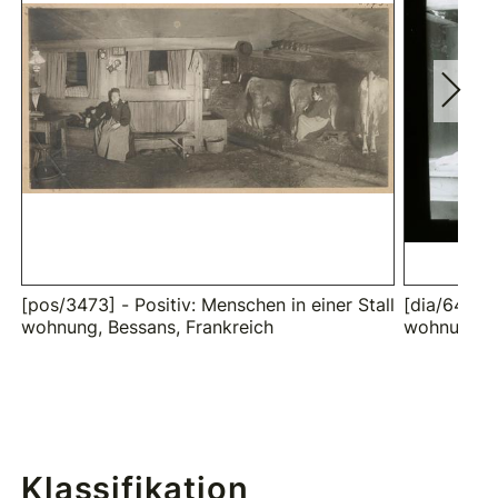
[pos/3473] - Positiv: Menschen in einer Stall
[dia/641] - 
wohnung, Bessans, Frankreich
wohnung: A
Klassifikation