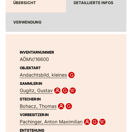
ÜBERSICHT
DETAILLIERTE INFOS
VERWENDUNG
INVENTARNUMMER
AÖMV/16600
OBJEKTART
Andachtsbild, kleines
SAMMLER:IN
Gugitz, Gustav
STECHER:IN
Bohacz, Thomas
VORBESITZER:IN
Pachinger, Anton Maximilian
ENTSTEHUNG