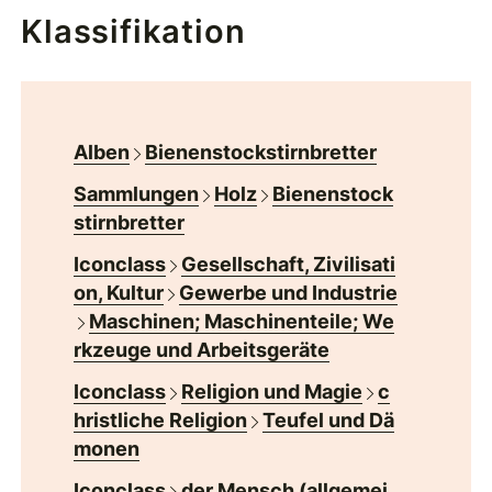
Klassifikation
Alben
Bienenstockstirnbretter
Sammlungen
Holz
Bienenstock
stirnbretter
Iconclass
Gesellschaft, Zivilisati
on, Kultur
Gewerbe und Industrie
Maschinen; Maschinenteile; We
rkzeuge und Arbeitsgeräte
Iconclass
Religion und Magie
c
hristliche Religion
Teufel und Dä
monen
Iconclass
der Mensch (allgemei