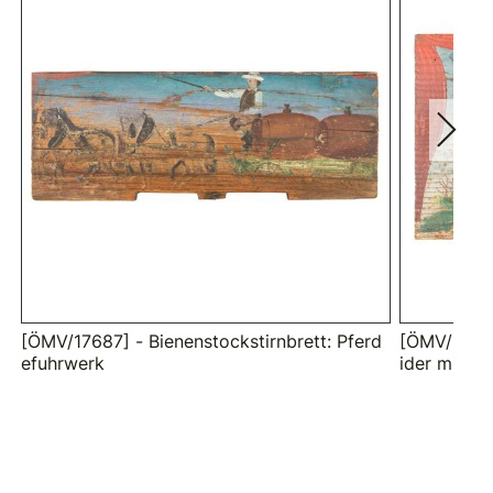
[ÖMV/17687] - Bienenstockstirnbrett: Pferd
[ÖMV/17688
efuhrwerk
ider mit Z