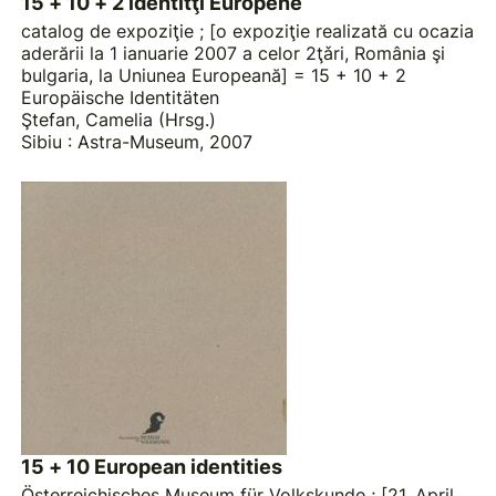
15 + 10 + 2 identitţ̆i Europene
catalog de expoziţie ; [o expoziţie realizată cu ocazia
aderării la 1 ianuarie 2007 a celor 2ţǎri, România şi
bulgaria, la Uniunea Europeană] = 15 + 10 + 2
Europäische Identitäten
Ştefan, Camelia (Hrsg.)
Sibiu : Astra-Museum, 2007
15 + 10 European identities
Österreichisches Museum für Volkskunde ; [21. April