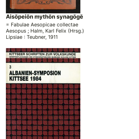
Aisōpeiōn mythōn synagōgē
= Fabulae Aesopicae collectae
Aesopus
;
Halm, Karl Felix (Hrsg.)
Lipsiae : Teubner, 1911