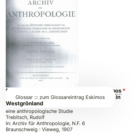
Die "blauen Geburtsflecke" bei den
Eskimos
in
Glossar
::: zum Glossareintrag
Eskimos
Westgrönland
eine anthropologische Studie
Trebitsch, Rudolf
In: Archiv für Anthropologie, N.F. 6
Braunschweig : Vieweg, 1907