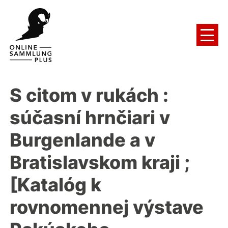
S citom v rukách
:
súčasní hrnčiari v
Burgenlande a v
Bratislavskom kraji ;
[Katalóg k
rovnomennej výstave