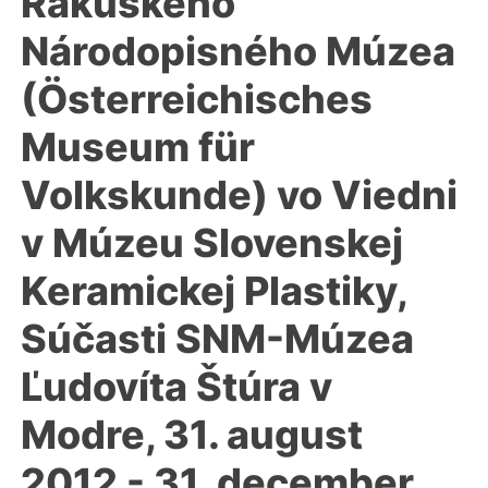
Rakúskeho
Národopisného Múzea
(Österreichisches
Museum für
Volkskunde) vo Viedni
v Múzeu Slovenskej
Keramickej Plastiky,
Súčasti SNM-Múzea
Ľudovíta Štúra v
Modre, 31. august
2012 - 31. december