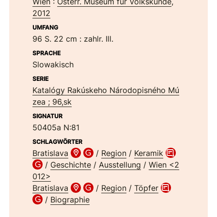
Wien
:
Österr. Museum für Volkskunde
,
2012
UMFANG
96 S. 22 cm
: zahlr. Ill.
SPRACHE
Slowakisch
SERIE
Katalógy Rakúskeho Národopisného Mú
zea ; 96,sk
SIGNATUR
50405a N:81
SCHLAGWÖRTER
Bratislava
/
Region
/
Keramik
/
Geschichte
/
Ausstellung
/
Wien <2
012>
Bratislava
/
Region
/
Töpfer
/
Biographie