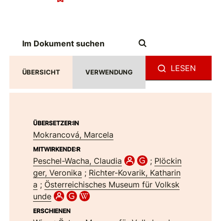
LESEN
ÜBERSICHT
VERWENDUNG
ÜBERSETZER:IN
Mokrancová, Marcela
MITWIRKENDE:R
Peschel-Wacha, Claudia
;
Plöckin
ger, Veronika
;
Richter-Kovarik, Katharin
a
;
Österreichisches Museum für Volksk
unde
ERSCHIENEN