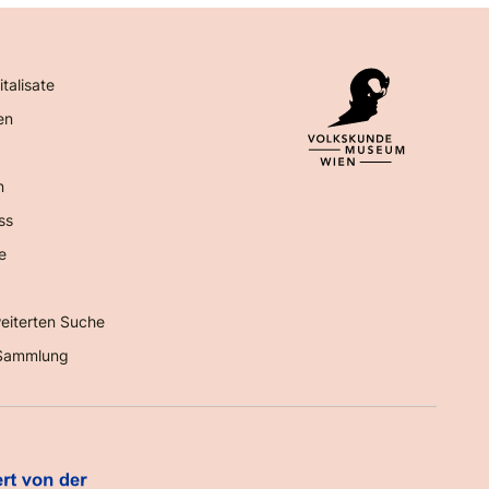
italisate
en
n
ss
e
eiterten Suche
Sammlung