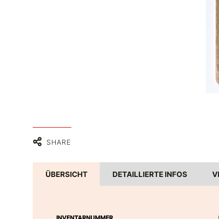
 PDM 1.0
SHARE
ÜBERSICHT
DETAILLIERTE INFOS
V
INVENTARNUMMER