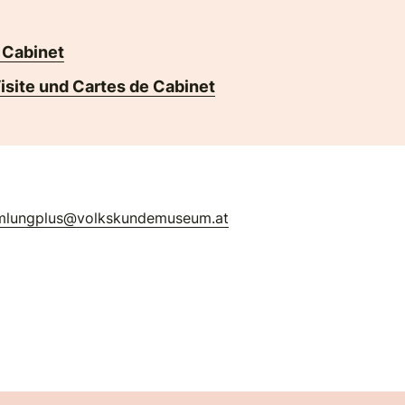
 Cabinet
isite und Cartes de Cabinet
mlungplus@volkskundemuseum.at