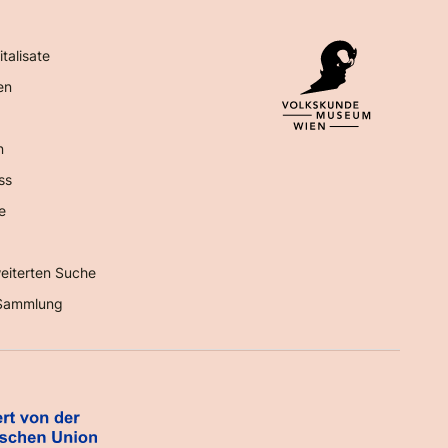
italisate
en
n
ss
e
eiterten Suche
Sammlung