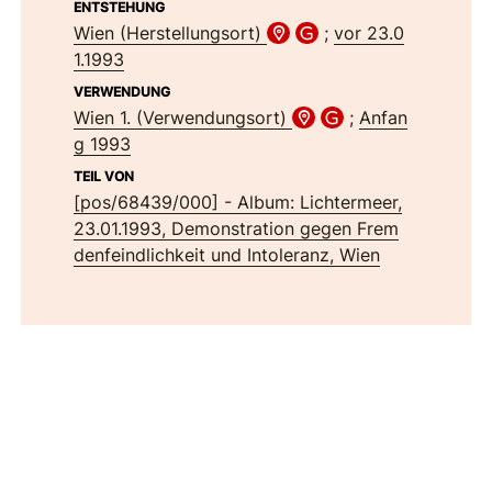
ENTSTEHUNG
Wien (Herstellungsort)
;
vor 23.0
1.1993
VERWENDUNG
Wien 1. (Verwendungsort)
;
Anfan
g 1993
TEIL VON
[pos/68439/000] - Album: Lichtermeer,
23.01.1993, Demonstration gegen Frem
denfeindlichkeit und Intoleranz, Wien