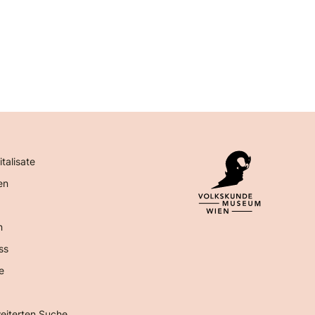
italisate
en
n
ss
e
eiterten Suche