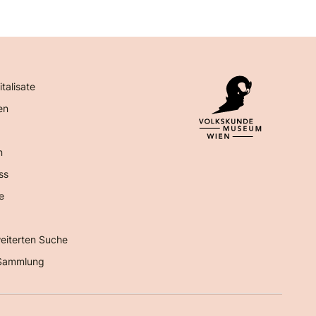
italisate
en
n
ss
e
eiterten Suche
Sammlung