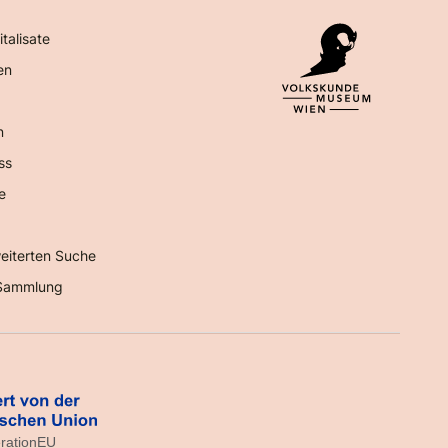
italisate
en
n
ss
e
eiterten Suche
Sammlung