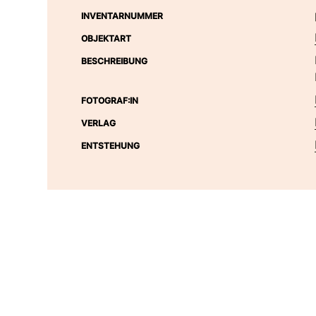
INVENTARNUMMER
OBJEKTART
BESCHREIBUNG
 PDM 1.0
FOTOGRAF:IN
VERLAG
ENTSTEHUNG