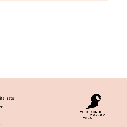
italisate
en
n