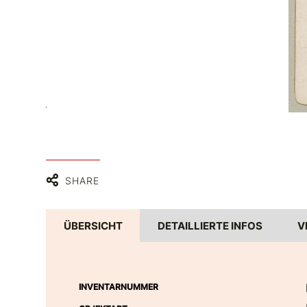
 PDM 1.0
SHARE
ÜBERSICHT
DETAILLIERTE INFOS
V
INVENTARNUMMER