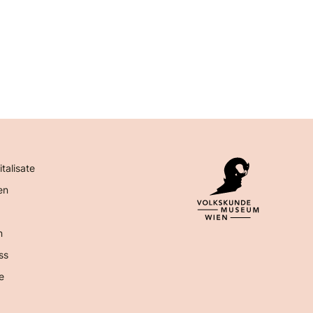
italisate
en
n
ss
e