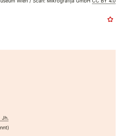
useum Wien / Scan: Mikrografija GmbH
CC BY 4.0
. Jh.
nnt)