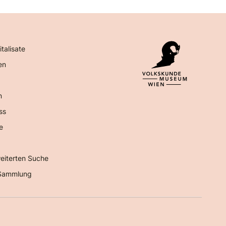
italisate
en
n
ss
e
eiterten Suche
Sammlung