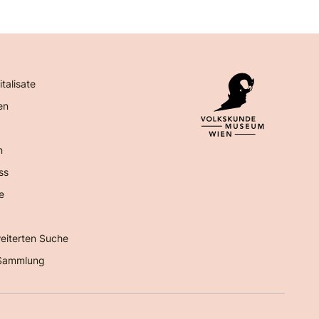
italisate
en
n
ss
e
eiterten Suche
Sammlung