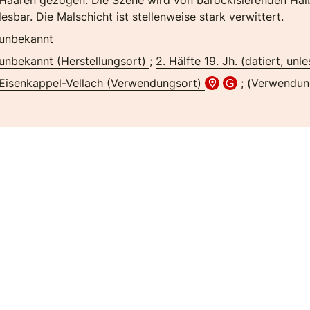
Haaren gezogen. Die Szene wird von barockisierenden Halb
lesbar. Die Malschicht ist stellenweise stark verwittert.
unbekannt
unbekannt (Herstellungsort)
;
2. Hälfte 19. Jh. (datiert, unle
Eisenkappel-Vellach (Verwendungsort)
; (Verwendun