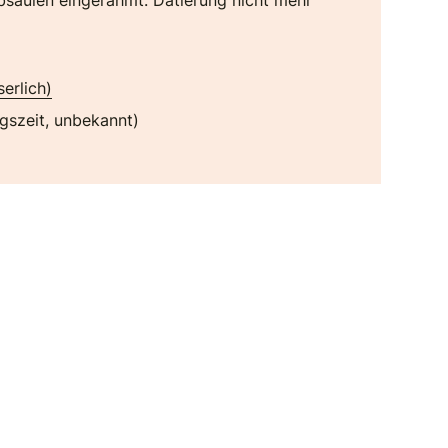
säulen eingerahmt. Datierung nicht mehr
serlich)
gszeit, unbekannt)