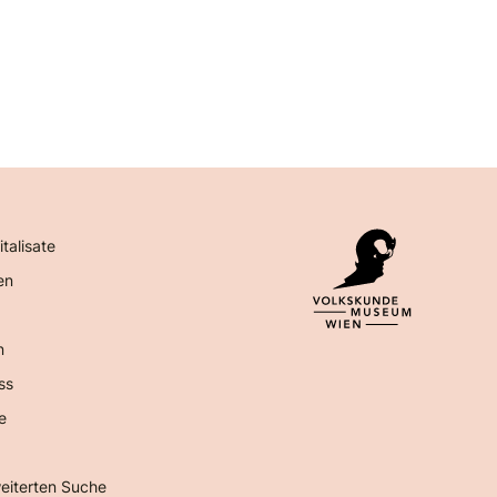
italisate
en
n
ss
e
eiterten Suche