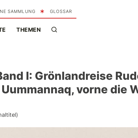
INE SAMMLUNG
GLOSSAR
TE
THEMEN
Band I: Grönlandreise Rud
: Uummannaq, vorne die 
ltitel)