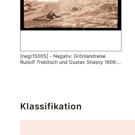
[neg/15005] - Negativ: Grönlandreise
Rudolf Trebitsch und Gustav Stiasny 1906:
Uummannaq, vorne die Wohnung der
Reisegruppe
Klassifikation