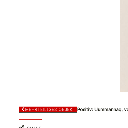
Positiv: Uummannaq, v
MEHRTEILIGES OBJEKT