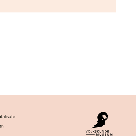
italisate
en