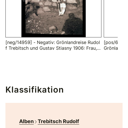
[neg/14959] - Negativ: Grönlandreise Rudol
[pos/62582]
f Trebitsch und Gustav Stiasny 1906: Frau, S
Grönlandre
tiefel putzend, Uummannaq
Stiasny 19
nnaq
Klassifikation
Alben
Trebitsch Rudolf