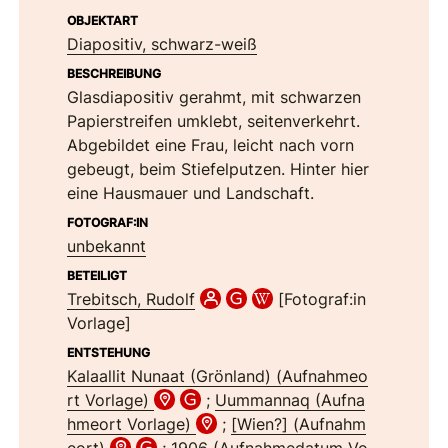
OBJEKTART
Diapositiv, schwarz-weiß
BESCHREIBUNG
Glasdiapositiv gerahmt, mit schwarzen
Papierstreifen umklebt, seitenverkehrt.
Abgebildet eine Frau, leicht nach vorn
gebeugt, beim Stiefelputzen. Hinter hier
eine Hausmauer und Landschaft.
FOTOGRAF:IN
unbekannt
BETEILIGT
Trebitsch, Rudolf
[Fotograf:in
Vorlage]
ENTSTEHUNG
Kalaallit Nunaat (Grönland) (Aufnahmeo
rt Vorlage)
;
Uummannaq (Aufna
hmeort Vorlage)
;
[Wien?] (Aufnahm
eort)
;
1906 (Aufnahmedatum Vo