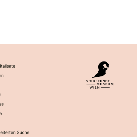
italisate
en
n
ss
e
eiterten Suche