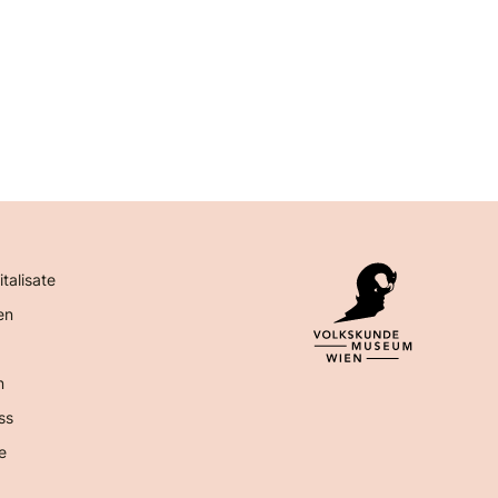
italisate
en
n
ss
e