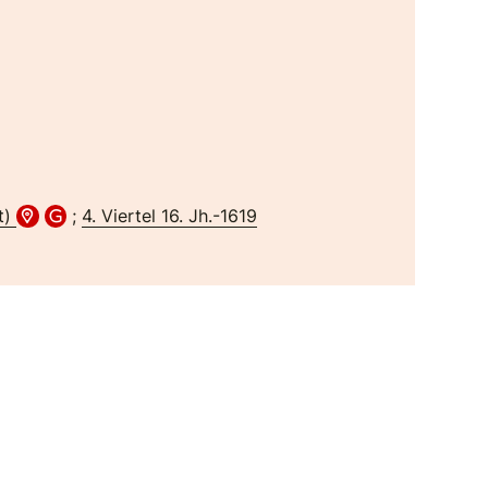
t)
;
4. Viertel 16. Jh.-1619