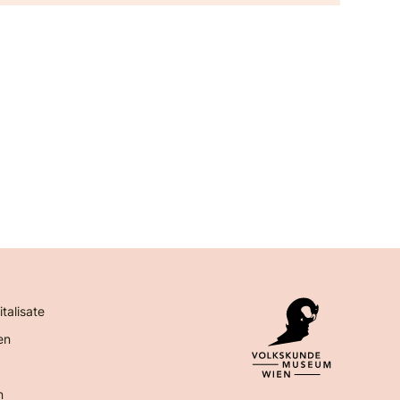
italisate
en
n